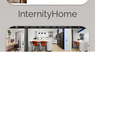
InternityHome
Napisz do nas!
biuro@projekt5r.pl